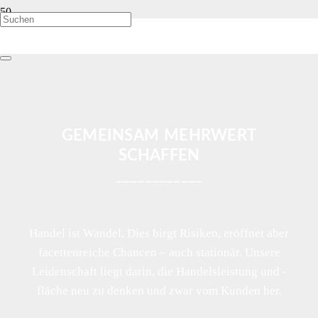
GEMEINSAM MEHRWERT
SCHAFFEN
____________
Handel ist Wandel. Dies birgt Risiken, eröffnet aber
facettenreiche Chancen – auch stationär. Unsere
Leidenschaft liegt darin, die Handelsleistung und -
fläche neu zu denken und zwar vom Kunden her.