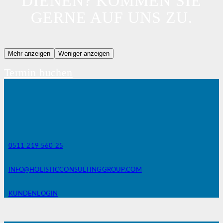
DIENEN? KOMMEN SIE
GERNE AUF UNS ZU.
Mehr anzeigen
Weniger anzeigen
Termin buchen
0511 219 560 25
INFO@HOLISTICCONSULTINGGROUP.COM
KUNDENLOGIN