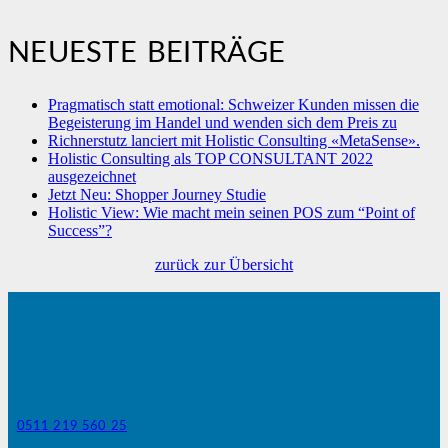
NEUESTE BEITRÄGE
Pragmatisch statt emotional: Schweizer Kunden missen die
Begeisterung im Handel und wenden sich dem Preis zu
Richnerstutz lanciert mit Holistic Consulting «MetaSense».
Holistic Consulting als TOP CONSULTANT 2022
ausgezeichnet
Jetzt Neu: Shopper Journey Studie
Holistic View: Wie macht mein seinen POS zum “Point of
Success”?
zurück zur Übersicht
0511 219 560 25