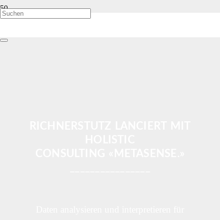
RICHNERSTUTZ LANCIERT MIT
HOLISTIC
CONSULTING
«
METASENSE.
»
________________
Daten analysieren und interpretieren für