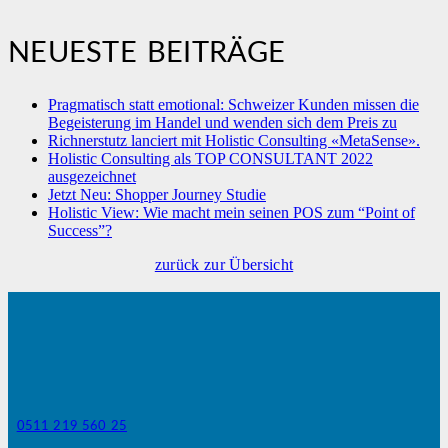
NEUESTE BEITRÄGE
Pragmatisch statt emotional: Schweizer Kunden missen die
Begeisterung im Handel und wenden sich dem Preis zu
Richnerstutz lanciert mit Holistic Consulting «MetaSense».
Holistic Consulting als TOP CONSULTANT 2022
ausgezeichnet
Jetzt Neu: Shopper Journey Studie
Holistic View: Wie macht mein seinen POS zum “Point of
Success”?
zurück zur Übersicht
0511 219 560 25